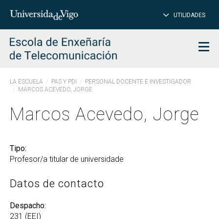
CE
Insertar
UTILIDADES
BUSCAR
palabras
para
char
buscar
Men
LA ESCUELA
PAS Y PDI
PERSONAL DOCENTE E INVESTIGADOR
MARCOS ACEVEDO, JORGE
Marcos Acevedo, Jorge
Tipo:
Profesor/a titular de universidade
Datos de contacto
Despacho:
231 (EEI)