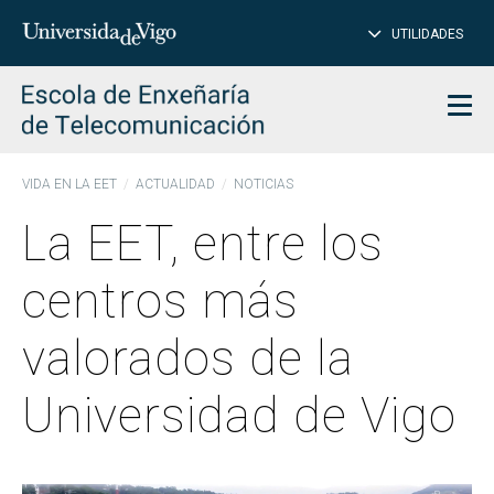
CE
Insertar
UTILIDADES
BUSCAR
palabras
para
char
buscar
Men
VIDA EN LA EET
ACTUALIDAD
NOTICIAS
La EET, entre los
centros más
valorados de la
Universidad de Vigo