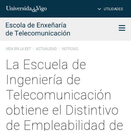
CE
Insertar
UTILIDADES
BUSCAR
palabras
para
char
buscar
Men
VIDA EN LA EET
ACTUALIDAD
NOTICIAS
La Escuela de
Ingeniería de
Telecomunicación
obtiene el Distintivo
de Empleabilidad de