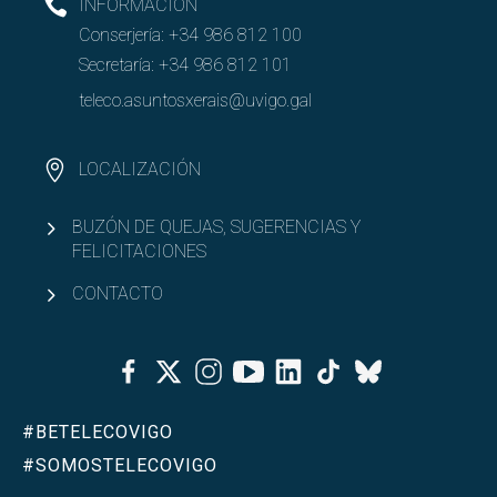
INFORMACIÓN
Conserjería:
+34 986 812 100
Secretaría:
+34 986 812 101
teleco.asuntosxerais@uvigo.gal
LOCALIZACIÓN
BUZÓN DE QUEJAS, SUGERENCIAS Y
FELICITACIONES
CONTACTO
Facebook
Twitter
Instagram
Youtube
Linkedin
Tiktok
Bluesky
#BETELECOVIGO
#SOMOSTELECOVIGO