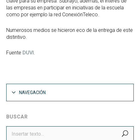
clave para su empresa. Subrayó, además, el interés de
las empresas en participar en iniciativas de la escuela
como por ejemplo la red ConexiónTeleco.
Numerosos medios se hicieron eco de la entrega de este
distintivo.
Fuente
DUVI
.
NAVEGACIÓN
BUSCAR
BUS