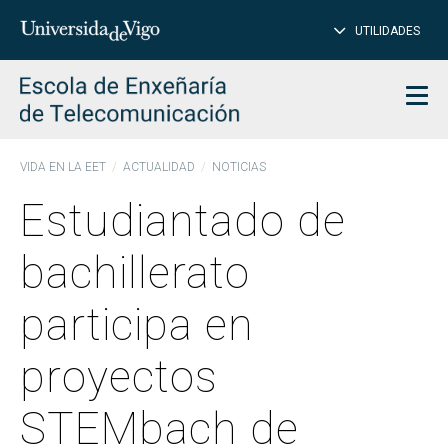
CE
Insertar
UTILIDADES
BUSCAR
palabras
para
char
buscar
Men
VIDA EN LA EET
ACTUALIDAD
NOTICIAS
Estudiantado de
bachillerato
participa en
proyectos
STEMbach de