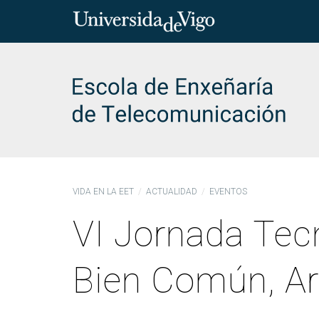
Inserta
palabr
para
char
buscar
Presentación
Grados
Investigación e transferencia
Actualidad
Diseña el futuro con nosotros!
Gobiern
Te Orie
Má
VIDA EN LA EET
ACTUALIDAD
EVENTOS
VI Jornada Tecn
Bienvenida a la EET
Grado en Ingeniería de
Investigamos e innovamos
Noticias
¿Qué significa ser ingeniero/a de Teleco?
Equipo dire
Acción Tuto
Más
Tecnologías de
Ing
Historia
Acercando conocimiento a la sociedad
Eventos
¿Qué estudios ofertamos?
Órganos de
Matrícula
Telecomunicación (GETT)
(M
Bien Común, Ar
Ubicación
Por qué ser teleco en nuestra Escuela?
Coordinaci
Becas y a
Grado en Ingeniería de
Más
Tecnologías de
Ing
Entidades
Acogida de nuevo alumnado y orientación a
Normativa
Empleo y
Telecomunicación - Plan Viejo
- P
colaboradoras
ingreso
emprendim