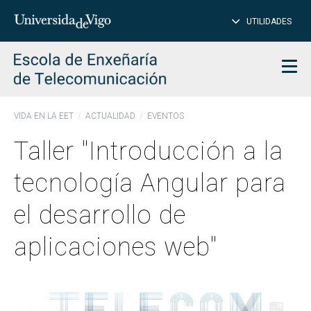
CE
Insertar
UTILIDADES
BUSCAR
palabras
para
char
buscar
Men
VIDA EN LA EET
ACTUALIDAD
EVENTOS
Taller "Introducción a la
tecnología Angular para
el desarrollo de
aplicaciones web"
Abrir