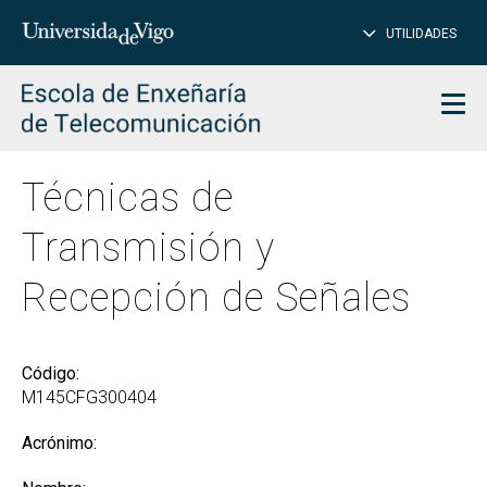
CE
Insertar
UTILIDADES
BUSCAR
palabras
para
char
buscar
Men
Técnicas de
Transmisión y
Recepción de Señales
Código:
M145CFG300404
Acrónimo: