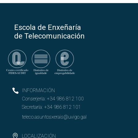
Escola de Enxeñaría
de Telecomunicación
INFORMACIÓN
Conserjería:
+34 986 812 100
Secretaría:
+34 986 812 101
teleco.asuntosxerais@uvigo.gal
LOCALIZACIÓN