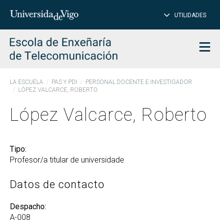
CE
Insertar
UTILIDADES
BUSCAR
palabras
para
char
buscar
Men
LA ESCUELA
PAS Y PDI
PERSONAL DOCENTE E INVESTIGADOR
LÓPEZ VALCARCE, ROBERTO
López Valcarce, Roberto
Tipo:
Profesor/a titular de universidade
Datos de contacto
Despacho:
A-008