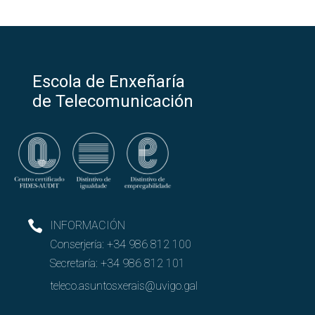
Escola de Enxeñaría
de Telecomunicación
INFORMACIÓN
Conserjería:
+34 986 812 100
Secretaría:
+34 986 812 101
teleco.asuntosxerais@uvigo.gal