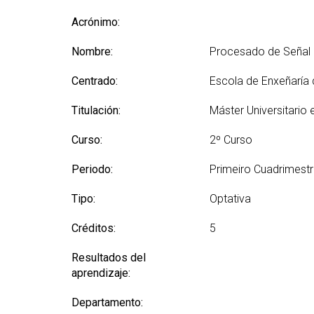
(GETT)
Más
Redes sociales y Listas
Prácticas 
Acrónimo:
Bachelor Degree in
Ci
de correo
Telecommunication
Más
Nombre:
Technologies Engineering
Procesado de Señal 
(M2
(BTTE)
Centrado:
Escola de Enxeñaría
Más
Bachelor Degree in
po
Telecommunication
Titulación:
Máster Universitario 
Technologies Engineering -Old
Más
Curriculum (BTTE)
de 
Curso:
2º Curso
(M
Programa Académico con
Recorrido Sucesivo (PARS)
Periodo:
Primeiro Cuadrimest
Más
de 
Programa Académico con
Tipo:
Optativa
Recorrido Sucesivo - Plan Viejo
Más
(PARS)
Rea
Créditos:
5
Resultados del
aprendizaje:
Departamento: