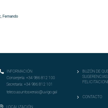
z, Fernando
INFORMACIÓN
BUZÓN DE QUE
SUGERENCIAS
Conserjería:
+34 986 812 100
FELICITACION
Secretaría:
+34 986 812 101
teleco.asuntosxerais@uvigo.gal
CONTACTO
LOCALIZACIÓN