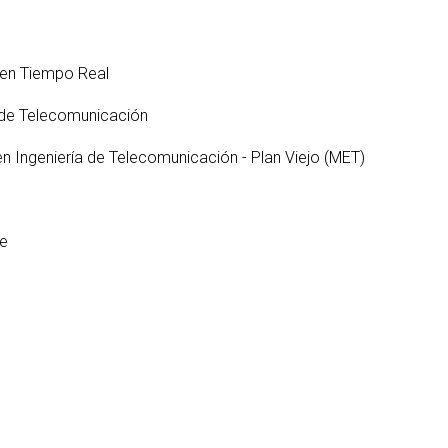
S
ter interuniversitario en
en empresas
Servicios i
Prevención de riesgos
berSeguridad (MUniCS)
D
laborales
Espacios y
T
ter en Matemática Industrial
en Tiempo Real
Biblioteca
i)
D
Programas de
C
 de Telecomunicación
ter Internacional en Visión
doctorado
r Computador (imcv)
O
en Ingeniería de Telecomunicación - Plan Viejo (MET)
ter en Ciencia y Tecnologías
DocTIC
la Información Cuántica
Matemáticas y Aplicacione
QIST)
Métodos Matemáticos y
re
ter Universitario en Internet
Simulación Numérica
las Cosas - IoT (MUIoT)
ter Universitario en
lidad Extendida (masterXR)