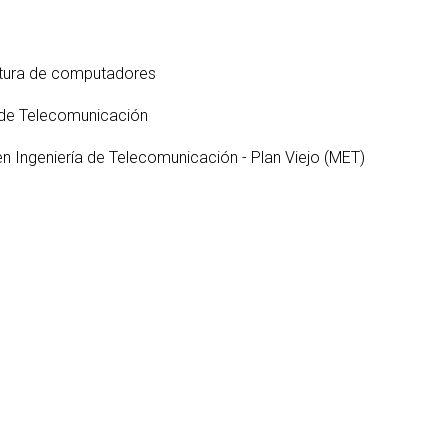
S
ter interuniversitario en
en empresas
Servicios i
Prevención de riesgos
berSeguridad (MUniCS)
D
laborales
Espacios y
T
ter en Matemática Industrial
ctura de computadores
Biblioteca
i)
D
Programas de
C
 de Telecomunicación
ter Internacional en Visión
doctorado
r Computador (imcv)
O
en Ingeniería de Telecomunicación - Plan Viejo (MET)
ter en Ciencia y Tecnologías
DocTIC
la Información Cuántica
Matemáticas y Aplicacione
QIST)
Métodos Matemáticos y
ter Universitario en Internet
Simulación Numérica
las Cosas - IoT (MUIoT)
ter Universitario en
lidad Extendida (masterXR)