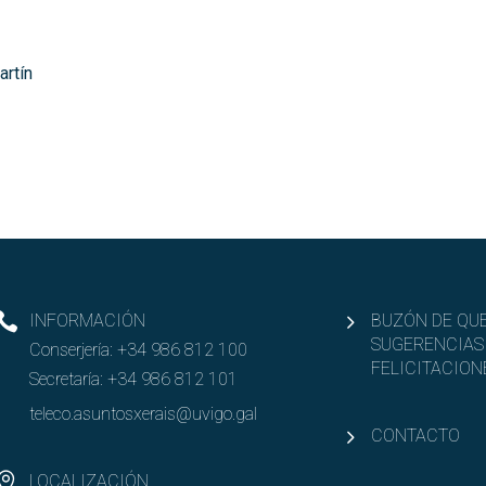
artín
INFORMACIÓN
BUZÓN DE QUE
SUGERENCIAS
Conserjería:
+34 986 812 100
FELICITACION
Secretaría:
+34 986 812 101
teleco.asuntosxerais@uvigo.gal
CONTACTO
LOCALIZACIÓN