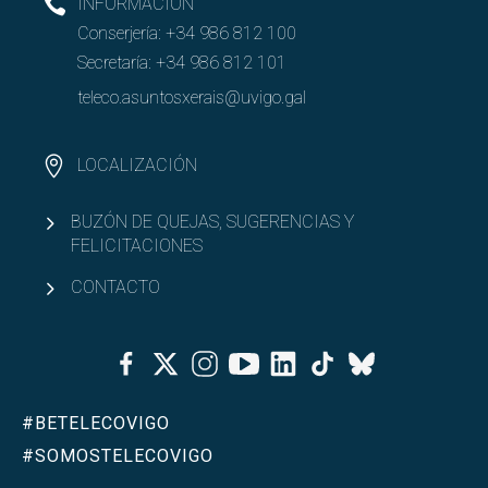
INFORMACIÓN
Conserjería:
+34 986 812 100
Secretaría:
+34 986 812 101
teleco.asuntosxerais@uvigo.gal
LOCALIZACIÓN
BUZÓN DE QUEJAS, SUGERENCIAS Y
FELICITACIONES
CONTACTO
Facebook
Twitter
Instagram
Youtube
Linkedin
Tiktok
Bluesky
#BETELECOVIGO
#SOMOSTELECOVIGO