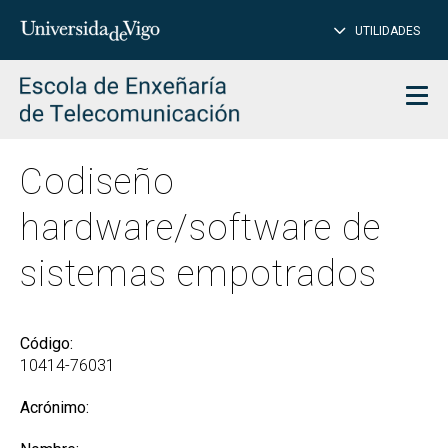
CE
Insertar
UTILIDADES
BUSCAR
palabras
para
char
buscar
Men
Codiseño
hardware/software de
sistemas empotrados
Código:
10414-76031
Acrónimo: