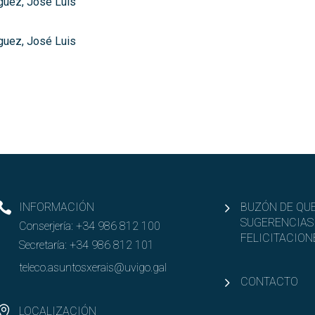
guez, José Luis
guez, José Luis
INFORMACIÓN
BUZÓN DE QUE
SUGERENCIAS
Conserjería:
+34 986 812 100
FELICITACION
Secretaría:
+34 986 812 101
teleco.asuntosxerais@uvigo.gal
CONTACTO
LOCALIZACIÓN