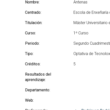
(GETT)
Nombre:
Antenas
Más
Redes sociales y Listas
Prácticas 
Bachelor Degree in
Ci
de correo
Centrado:
Escola de Enxeñaría
Telecommunication
Más
Technologies Engineering
(M2
Titulación:
Máster Universitario
(BTTE)
Más
Bachelor Degree in
Curso:
1º Curso
po
Telecommunication
Technologies Engineering -Old
Más
Periodo:
Segundo Cuadrimest
Curriculum (BTTE)
de 
(M
Programa Académico con
Tipo:
Optativa de Tecnolo
Recorrido Sucesivo (PARS)
Más
Créditos:
5
de 
Programa Académico con
Recorrido Sucesivo - Plan Viejo
Más
Resultados del
(PARS)
Rea
aprendizaje:
Departamento:
Web: