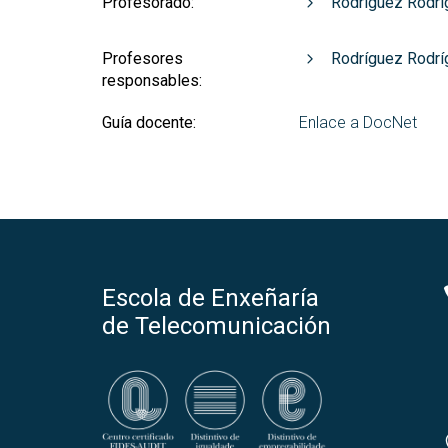
Profesorado:
Rodríguez Rodrí
Profesores
Rodríguez Rodrí
responsables:
Guía docente:
Enlace a DocNet
Escola de Enxeñaría
de Telecomunicación