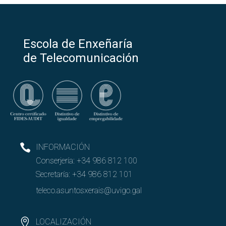
Escola de Enxeñaría
de Telecomunicación
INFORMACIÓN
Conserjería:
+34 986 812 100
Secretaría:
+34 986 812 101
teleco.asuntosxerais@uvigo.gal
LOCALIZACIÓN