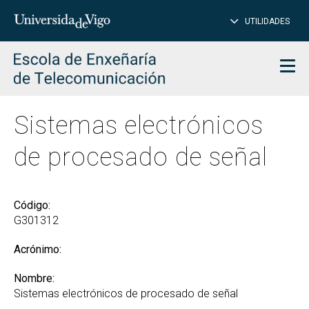
CE
Insertar
UTILIDADES
BUSCAR
palabras
para
char
buscar
Men
Sistemas electrónicos
de procesado de señal
Código:
G301312
Acrónimo:
Nombre:
Sistemas electrónicos de procesado de señal