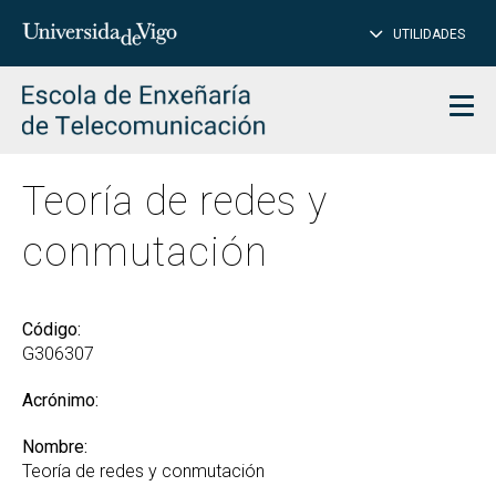
CE
Insertar
UTILIDADES
BUSCAR
palabras
para
char
buscar
Men
Teoría de redes y
conmutación
Código:
G306307
Acrónimo:
Nombre:
Teoría de redes y conmutación