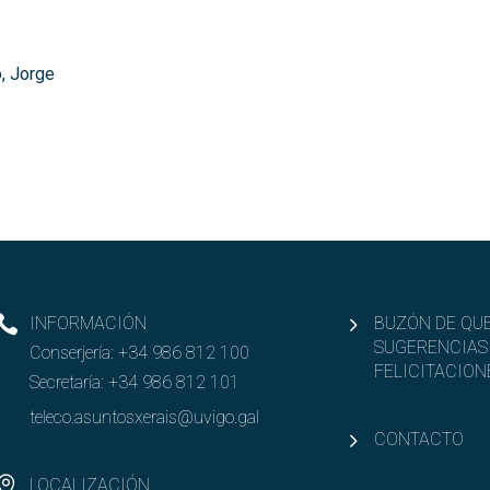
, Jorge
INFORMACIÓN
BUZÓN DE QUE
SUGERENCIAS
Conserjería:
+34 986 812 100
FELICITACION
Secretaría:
+34 986 812 101
teleco.asuntosxerais@uvigo.gal
CONTACTO
LOCALIZACIÓN