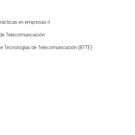
S
ter interuniversitario en
en empresas
Servicios i
Prevención de riesgos
berSeguridad (MUniCS)
D
laborales
Espacios y
T
ter en Matemática Industrial
Prácticas en empresas II
Biblioteca
i)
D
Programas de
C
 de Telecomunicación
ter Internacional en Visión
doctorado
r Computador (imcv)
O
de Tecnologías de Telecomunicación (BTTE)
ter en Ciencia y Tecnologías
DocTIC
la Información Cuántica
Matemáticas y Aplicacione
QIST)
Métodos Matemáticos y
ter Universitario en Internet
Simulación Numérica
las Cosas - IoT (MUIoT)
ter Universitario en
lidad Extendida (masterXR)