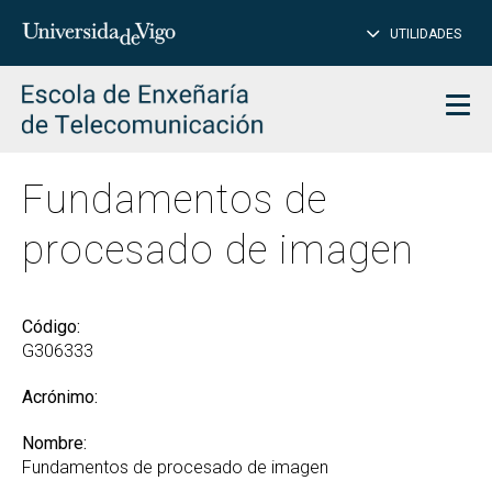
CE
Insertar
UTILIDADES
BUSCAR
palabras
para
char
buscar
Men
Fundamentos de
procesado de imagen
Código:
G306333
Acrónimo:
Nombre:
Fundamentos de procesado de imagen