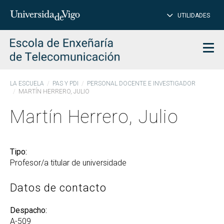
CE
Insertar
UTILIDADES
BUSCAR
palabras
para
char
buscar
Men
LA ESCUELA
PAS Y PDI
PERSONAL DOCENTE E INVESTIGADOR
MARTÍN HERRERO, JULIO
Martín Herrero, Julio
Tipo:
Profesor/a titular de universidade
Datos de contacto
Despacho:
A-509