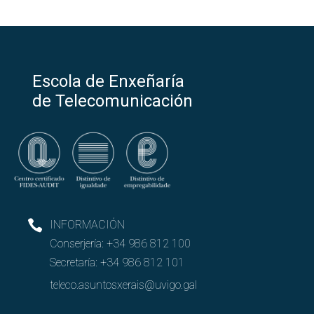
Escola de Enxeñaría
de Telecomunicación
INFORMACIÓN
Conserjería:
+34 986 812 100
Secretaría:
+34 986 812 101
teleco.asuntosxerais@uvigo.gal