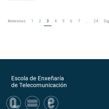
Paginación
Anteriores
1
2
3
4
5
6
7
…
24
Si
de
entradas
Escola de Enxeñaría
de Telecomunicación