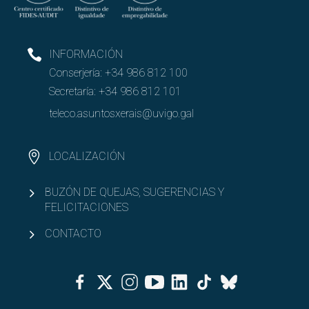
INFORMACIÓN
Conserjería:
+34 986 812 100
Secretaría:
+34 986 812 101
teleco.asuntosxerais@uvigo.gal
LOCALIZACIÓN
BUZÓN DE QUEJAS, SUGERENCIAS Y
FELICITACIONES
CONTACTO
Facebook
Twitter
Instagram
Youtube
Linkedin
Tiktok
Bluesky