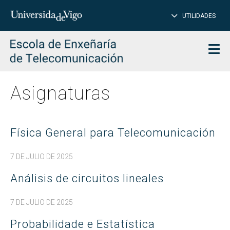
Insertar
UTILIDADES
BUSCAR
palabras
para
char
buscar
Men
Asignaturas
Física General para Telecomunicación
7 DE JULIO DE 2025
Análisis de circuitos lineales
7 DE JULIO DE 2025
Probabilidade e Estatística