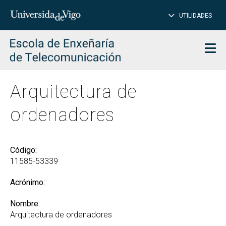
CE
Insertar
UTILIDADES
BUSCAR
palabras
para
char
buscar
Men
Arquitectura de
ordenadores
Código:
11585-53339
Acrónimo:
Nombre:
Arquitectura de ordenadores