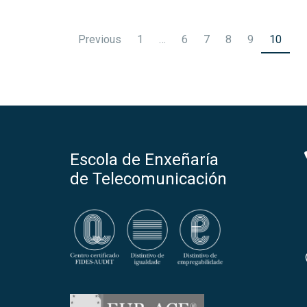
Previous
1
…
6
7
8
9
10
Escola de Enxeñaría
de Telecomunicación