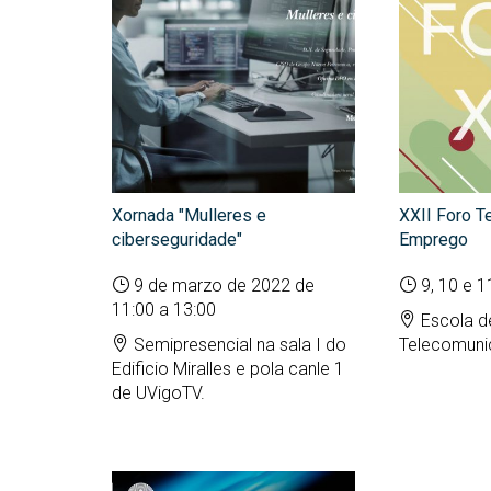
(GETT)
Más
Redes sociales y Listas
Prácticas 
Bachelor Degree in
Ci
de correo
Telecommunication
Más
Technologies Engineering
(M2
(BTTE)
Más
Bachelor Degree in
po
Telecommunication
Technologies Engineering -Old
Más
Curriculum (BTTE)
de 
Xornada "Mulleres e
XXII Foro T
(M
Programa Académico con
ciberseguridade"
Emprego
Recorrido Sucesivo (PARS)
Más
9 de marzo de 2022 de
9, 10 e 
de 
Programa Académico con
11:00 a 13:00
Recorrido Sucesivo - Plan Viejo
Escola d
Más
(PARS)
Rea
Semipresencial na sala I do
Telecomuni
Edificio Miralles e pola canle 1
de UVigoTV.