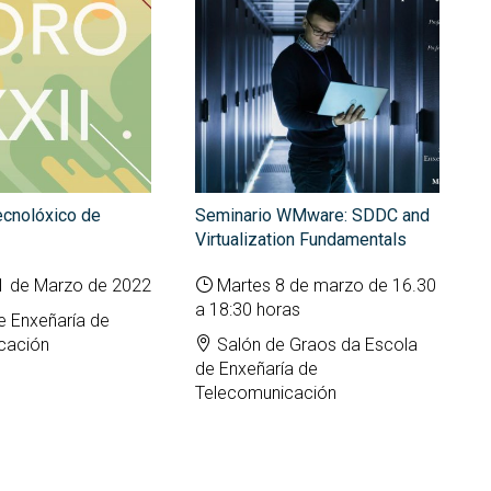
S
ter interuniversitario en
en empresas
Servicios i
Prevención de riesgos
berSeguridad (MUniCS)
D
laborales
Espacios y
T
ter en Matemática Industrial
Biblioteca
i)
D
Programas de
C
ter Internacional en Visión
doctorado
r Computador (imcv)
O
ter en Ciencia y Tecnologías
DocTIC
la Información Cuántica
ecnolóxico de
Seminario WMware: SDDC and
Matemáticas y Aplicacione
QIST)
Virtualization Fundamentals
Métodos Matemáticos y
ter Universitario en Internet
Simulación Numérica
11 de Marzo de 2022
Martes 8 de marzo de 16.30
las Cosas - IoT (MUIoT)
a 18:30 horas
e Enxeñaría de
ter Universitario en
lidad Extendida (masterXR)
cación
Salón de Graos da Escola
de Enxeñaría de
Telecomunicación