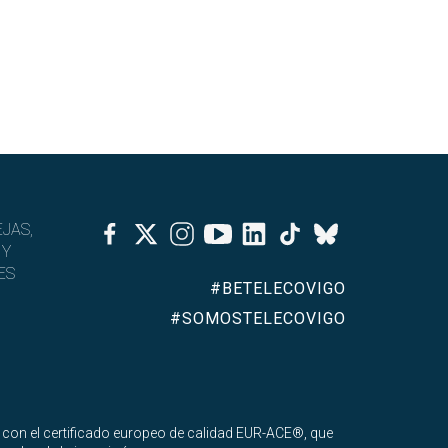
Facebook
Twitter
Instagram
Youtube
Linkedin
Tiktok
JAS,
Bluesky
 Y
ES
#BETELECOVIGO
#SOMOSTELECOVIGO
 con el certificado europeo de calidad EUR-ACE®, que