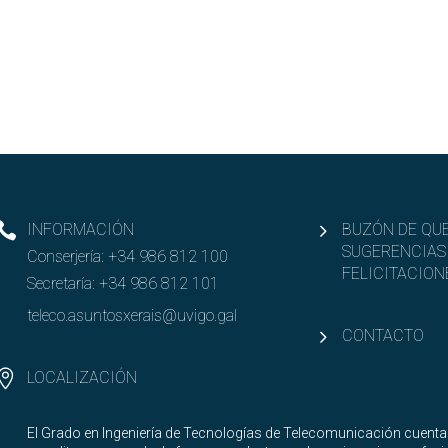
INFORMACIÓN
BUZÓN DE QUE
SUGERENCIAS
Conserjería:
+34 986 812 100
FELICITACION
Secretaría:
+34 986 812 101
teleco.asuntosxerais@uvigo.gal
CONTACTO
LOCALIZACIÓN
El Grado en Ingeniería de Tecnologías de Telecomunicación cuenta