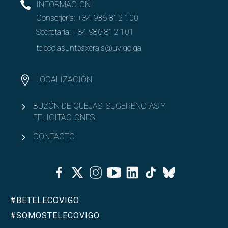
INFORMACIÓN
Conserjería:
+34 986 812 100
Secretaría:
+34 986 812 101
teleco.asuntosxerais@uvigo.gal
LOCALIZACIÓN
BUZÓN DE QUEJAS, SUGERENCIAS Y
FELICITACIONES
CONTACTO
Facebook
Twitter
Instagram
Youtube
Linkedin
Tiktok
Bluesky
#BETELECOVIGO
#SOMOSTELECOVIGO