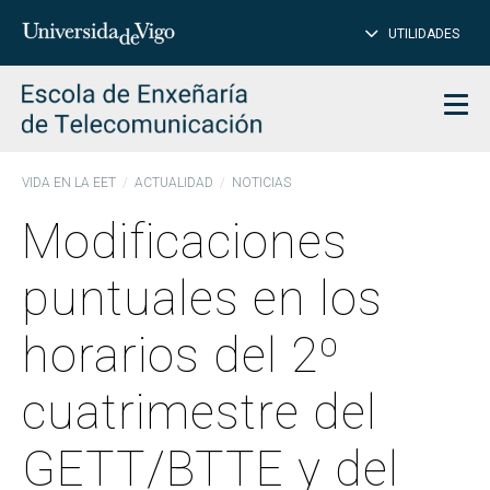
CE
Insertar
UTILIDADES
BUSCAR
palabras
para
char
buscar
Men
VIDA EN LA EET
ACTUALIDAD
NOTICIAS
Modificaciones
puntuales en los
horarios del 2º
cuatrimestre del
GETT/BTTE y del