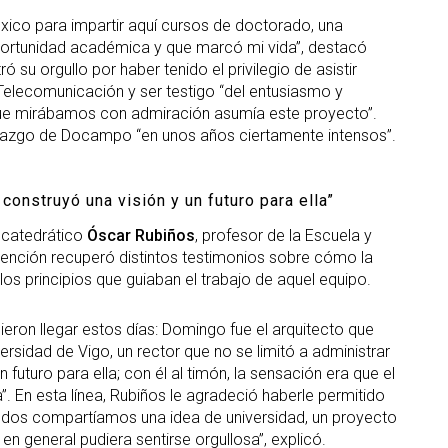
xico para impartir aquí cursos de doctorado, una
ortunidad académica y que marcó mi vida”, destacó
su orgullo por haber tenido el privilegio de asistir
Telecomunicación y ser testigo “del entusiasmo y
que mirábamos con admiración asumía este proyecto”.
derazgo de Docampo “en unos años ciertamente intensos”.
 construyó una visión y un futuro para ella”
 catedrático
Óscar Rubiños
, profesor de la Escuela y
rvención recuperó distintos testimonios sobre cómo la
los principios que guiaban el trabajo de aquel equipo.
cieron llegar estos días: Domingo fue el arquitecto que
versidad de Vigo, un rector que no se limitó a administrar
 futuro para ella; con él al timón, la sensación era que el
 En esta línea, Rubiños le agradeció haberle permitido
“Todos compartíamos una idea de universidad, un proyecto
 en general pudiera sentirse orgullosa”, explicó.