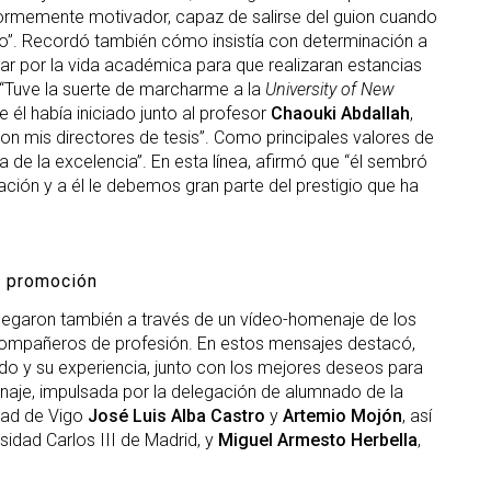
normemente motivador, capaz de salirse del guion cuando
ado”. Recordó también cómo insistía con determinación a
star por la vida académica para que realizaran estancias
. “Tuve la suerte de marcharme a la
University of New
e él había iniciado junto al profesor
Chaouki Abdallah
,
n mis directores de tesis”. Como principales valores de
 de la excelencia”. En esta línea, afirmó que “él sembró
ación y a él le debemos gran parte del prestigio que ha
a promoción
llegaron también a través de un vídeo-homenaje de los
compañeros de profesión. En estos mensajes destacó,
ado y su experiencia, junto con los mejores deseos para
menaje, impulsada por la delegación de alumnado de la
idad de Vigo
José Luis Alba Castro
y
Artemio Mojón
, así
rsidad Carlos III de Madrid, y
Miguel Armesto Herbella
,