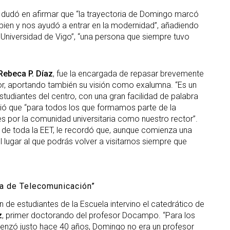
o dudó en afirmar que “la trayectoria de Domingo marcó
 bien y nos ayudó a entrar en la modernidad”, añadiendo
a Universidad de Vigo”, “una persona que siempre tuvo
Rebeca P. Díaz
, fue la encargada de repasar brevemente
r, aportando también su visión como exalumna. “Es un
diantes del centro, con una gran facilidad de palabra
adió que “para todos los que formamos parte de la
es por la comunidad universitaria como nuestro rector”.
e de toda la EET, le recordó que, aunque comienza una
l lugar al que podrás volver a visitarnos siempre que
la de Telecomunicación”
de estudiantes de la Escuela intervino el catedrático de
z
, primer doctorando del profesor Docampo. “Para los
enzó justo hace 40 años, Domingo no era un profesor