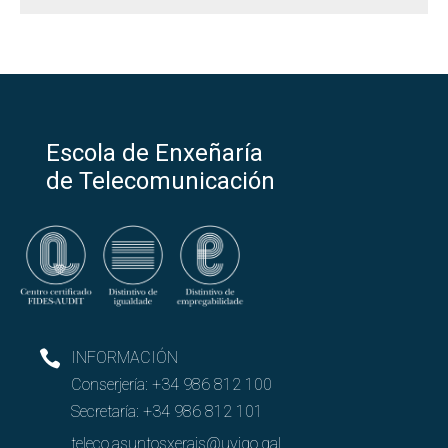
Escola de Enxeñaría
de Telecomunicación
INFORMACIÓN
Conserjería:
+34 986 812 100
Secretaría:
+34 986 812 101
teleco.asuntosxerais@uvigo.gal