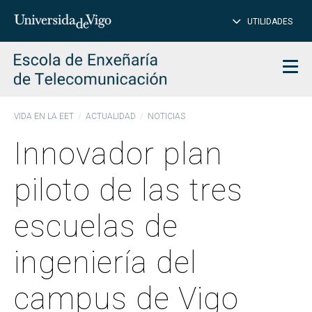
CE
Insertar
UTILIDADES
BUSCAR
palabras
para
char
buscar
Men
VIDA EN LA EET
ACTUALIDAD
NOTICIAS
Innovador plan
piloto de las tres
escuelas de
ingeniería del
campus de Vigo