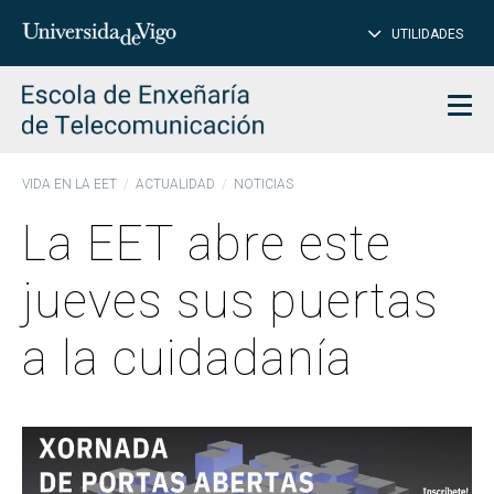
CE
Insertar
UTILIDADES
BUSCAR
palabras
para
char
buscar
Men
VIDA EN LA EET
ACTUALIDAD
NOTICIAS
La EET abre este
jueves sus puertas
a la cuidadanía