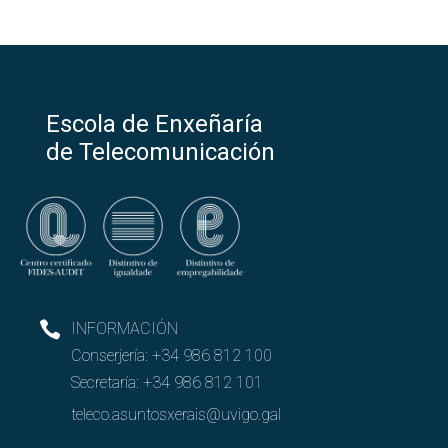
Escola de Enxeñaría
de Telecomunicación
INFORMACIÓN
Conserjería:
+34 986 812 100
Secretaría:
+34 986 812 101
teleco.asuntosxerais@uvigo.gal