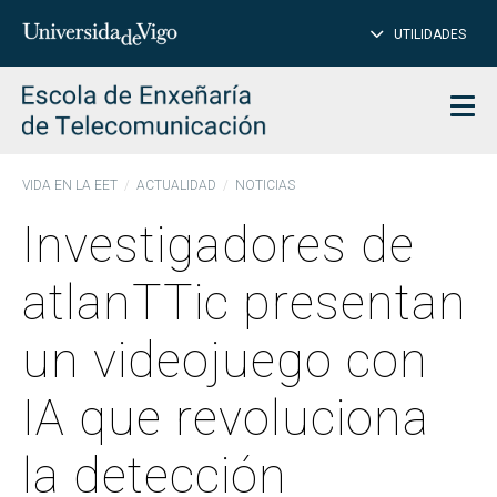
CE
Insertar
UTILIDADES
BUSCAR
palabras
para
char
buscar
Men
VIDA EN LA EET
ACTUALIDAD
NOTICIAS
Investigadores de
atlanTTic presentan
un videojuego con
IA que revoluciona
la detección