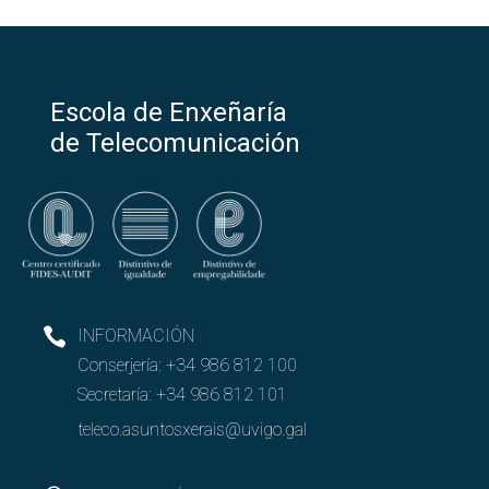
Escola de Enxeñaría
de Telecomunicación
INFORMACIÓN
Conserjería:
+34 986 812 100
Secretaría:
+34 986 812 101
teleco.asuntosxerais@uvigo.gal