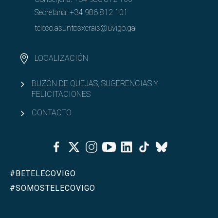
Secretaría:
+34 986 812 101
teleco.asuntosxerais@uvigo.gal
LOCALIZACIÓN
BUZÓN DE QUEJAS, SUGERENCIAS Y
FELICITACIONES
CONTACTO
Facebook
Twitter
Instagram
Youtube
Linkedin
Tiktok
Bluesky
#BETELECOVIGO
#SOMOSTELECOVIGO