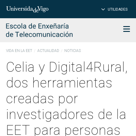
CE
Insertar
UTILIDADES
BUSCAR
palabras
para
char
buscar
Men
VIDA EN LA EET
ACTUALIDAD
NOTICIAS
Celia y Digital4Rural,
dos herramientas
creadas por
investigadores de la
EET para personas