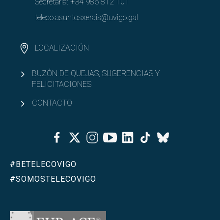
Secretaría:
+34 986 812 101
teleco.asuntosxerais@uvigo.gal
LOCALIZACIÓN
BUZÓN DE QUEJAS, SUGERENCIAS Y
FELICITACIONES
CONTACTO
Facebook
Twitter
Instagram
Youtube
Linkedin
Tiktok
Bluesky
#BETELECOVIGO
#SOMOSTELECOVIGO