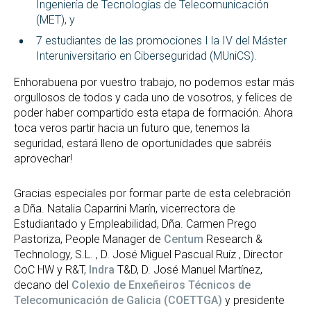
Ingeniería de Tecnologías de Telecomunicación
(MET), y
7 estudiantes de las promociones I la IV del Máster
Interuniversitario en Ciberseguridad (MUniCS).
Enhorabuena por vuestro trabajo, no podemos estar más
orgullosos de todos y cada uno de vosotros, y felices de
poder haber compartido esta etapa de formación. Ahora
toca veros partir hacia un futuro que, tenemos la
seguridad, estará lleno de oportunidades que sabréis
aprovechar!
Gracias especiales por formar parte de esta celebración
a Dña. Natalia Caparrini Marín, vicerrectora de
Estudiantado y Empleabilidad, Dña. Carmen Prego
Pastoriza, People Manager de
Centum
Research &
Technology, S.L. , D. José Miguel Pascual Ruíz , Director
CoC HW y R&T,
Indra
T&D, D. José Manuel Martínez,
decano del
Colexio de Enxeñeiros Técnicos de
Telecomunicación de Galicia (COETTGA)
y presidente