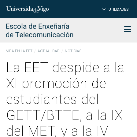
CE
Insertar
UTILIDADES
BUSCAR
palabras
para
char
buscar
Men
VIDA EN LA EET
ACTUALIDAD
NOTICIAS
La EET despide a la
XI promoción de
estudiantes del
GETT/BTTE, a la IX
del MET, y a la IV