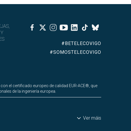
Facebook
Twitter
Instagram
Youtube
Linkedin
Tiktok
JAS,
Bluesky
 Y
ES
#BETELECOVIGO
#SOMOSTELECOVIGO
 con el certificado europeo de calidad EUR-ACE®, que
nales de la ingeniería europea.
Ver máis