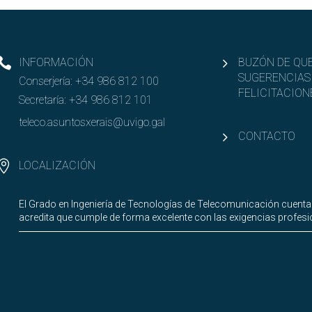
INFORMACIÓN
BUZÓN DE QUE
SUGERENCIAS
Conserjería:
+34 986 812 100
FELICITACION
Secretaría:
+34 986 812 101
teleco.asuntosxerais@uvigo.gal
CONTACTO
LOCALIZACIÓN
El Grado en Ingeniería de Tecnologías de Telecomunicación cuenta
acredita que cumple de forma excelente con las exigencias profesio