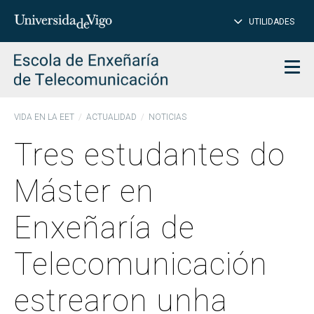
CE
Insertar
UTILIDADES
BUSCAR
palabras
para
char
buscar
Men
VIDA EN LA EET
ACTUALIDAD
NOTICIAS
Tres estudantes do
Máster en
Enxeñaría de
Telecomunicación
estrearon unha