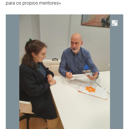
para os propios mentores».
ir
Abrir