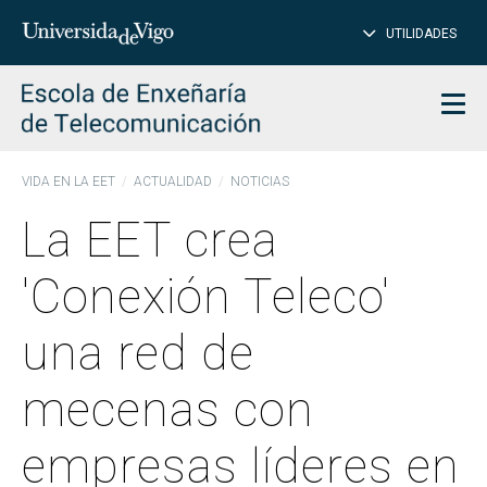
CE
Insertar
UTILIDADES
BUSCAR
palabras
para
char
buscar
Men
VIDA EN LA EET
ACTUALIDAD
NOTICIAS
La EET crea
'Conexión Teleco'
una red de
mecenas con
empresas líderes en