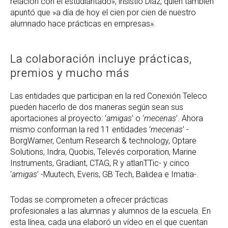
relación con el estudiantado», insistió Díaz, quien también
apuntó que »a día de hoy el cien por cien de nuestro
alumnado hace prácticas en empresas».
La colaboración incluye prácticas,
premios y mucho más
Las entidades que participan en la red Conexión Teleco
pueden hacerlo de dos maneras según sean sus
aportaciones al proyecto:
‘
amigas
’ o ‘
mecenas
’. Ahora
mismo conforman la red 11 entidades ‘
mecenas
’ -
BorgWarner, Centum Research & technology, Optare
Solutions, Indra, Quobis, Televés corporation, Marine
Instruments, Gradiant, CTAG, R y atlanTTic- y cinco
‘
amigas
’ -Muutech, Everis, GB Tech, Balidea e Imatia-.
Todas se comprometen a ofrecer prácticas
profesionales a las alumnas y alumnos de la escuela. En
esta línea, cada una elaboró un vídeo en el que cuentan