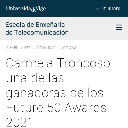
CE
Insertar
UTILIDADES
BUSCAR
palabras
para
char
buscar
Men
VIDA EN LA EET
ACTUALIDAD
NOTICIAS
Carmela Troncoso
una de las
ganadoras de los
Future 50 Awards
2021