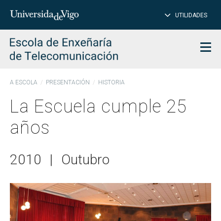
CE
Insertar
UTILIDADES
BUSCAR
palabras
para
char
buscar
Men
A ESCOLA
PRESENTACIÓN
HISTORIA
La Escuela cumple 25
años
2010
|
Outubro