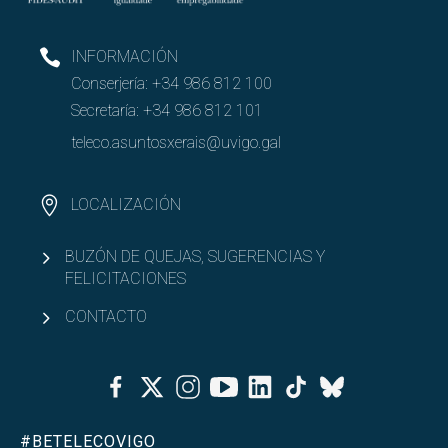
INFORMACIÓN
Conserjería:
+34 986 812 100
Secretaría:
+34 986 812 101
teleco.asuntosxerais@uvigo.gal
LOCALIZACIÓN
BUZÓN DE QUEJAS, SUGERENCIAS Y
FELICITACIONES
CONTACTO
Facebook
Twitter
Instagram
Youtube
Linkedin
Tiktok
Bluesky
#BETELECOVIGO