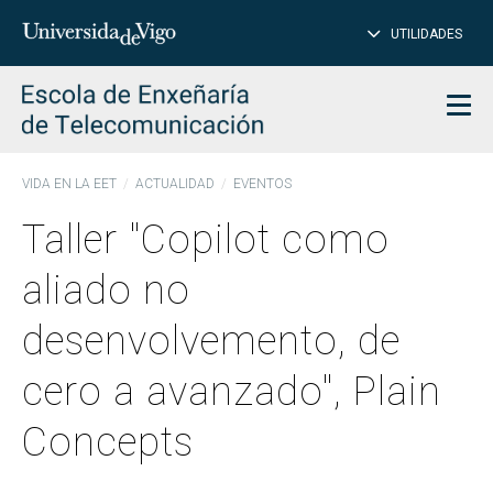
CE
Insertar
UTILIDADES
BUSCAR
palabras
para
char
buscar
Men
VIDA EN LA EET
ACTUALIDAD
EVENTOS
Taller "Copilot como
aliado no
desenvolvemento, de
cero a avanzado", Plain
Concepts