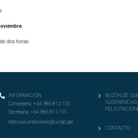
s
 noviembre.
n de dos horas.
INFORMACIÓN
BUZÓN DE QUE
SUGERENCIAS
Conserjería:
+34 986 812 100
FELICITACION
Secretaría:
+34 986 812 101
teleco.asuntosxerais@uvigo.gal
CONTACTO