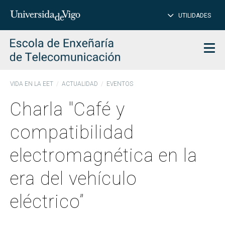
CE
Insertar
UTILIDADES
BUSCAR
palabras
para
char
buscar
Men
VIDA EN LA EET
ACTUALIDAD
EVENTOS
Charla "Café y
compatibilidad
electromagnética en la
era del vehículo
eléctrico”