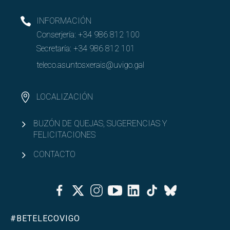
INFORMACIÓN
Conserjería:
+34 986 812 100
Secretaría:
+34 986 812 101
teleco.asuntosxerais@uvigo.gal
LOCALIZACIÓN
BUZÓN DE QUEJAS, SUGERENCIAS Y
FELICITACIONES
CONTACTO
Facebook
Twitter
Instagram
Youtube
Linkedin
Tiktok
Bluesky
#BETELECOVIGO