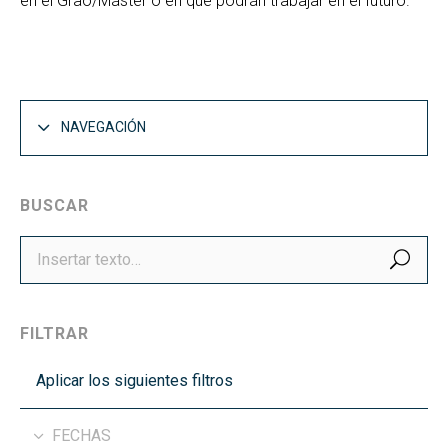
en el Grao/Máster o en que podrán trabajar en el futuro.
NAVEGACIÓN
BUSCAR
BUS
FILTRAR
Aplicar los siguientes filtros
FECHAS