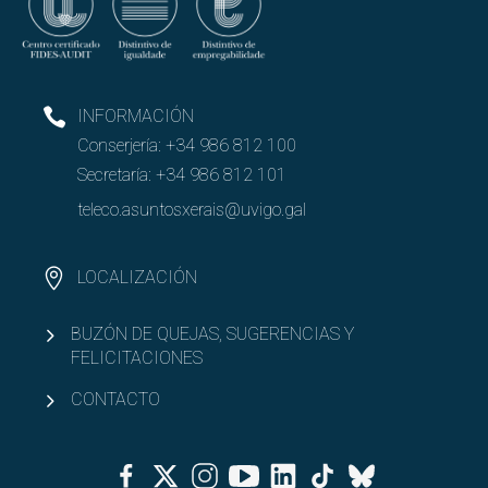
INFORMACIÓN
Conserjería:
+34 986 812 100
Secretaría:
+34 986 812 101
teleco.asuntosxerais@uvigo.gal
LOCALIZACIÓN
BUZÓN DE QUEJAS, SUGERENCIAS Y
FELICITACIONES
CONTACTO
Facebook
Twitter
Instagram
Youtube
Linkedin
Tiktok
Bluesky