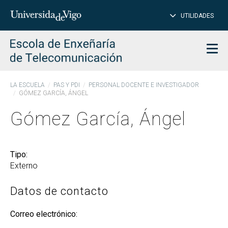
CE
Insertar
UTILIDADES
BUSCAR
palabras
para
char
buscar
Men
LA ESCUELA
PAS Y PDI
PERSONAL DOCENTE E INVESTIGADOR
GÓMEZ GARCÍA, ÁNGEL
Gómez García, Ángel
Tipo:
Externo
Datos de contacto
Correo electrónico: