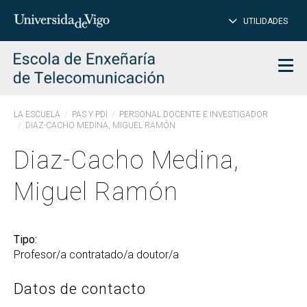
CE
Insertar
UTILIDADES
BUSCAR
palabras
para
char
buscar
Men
LA ESCUELA
PAS Y PDI
PERSONAL DOCENTE E INVESTIGADOR
DIAZ-CACHO MEDINA, MIGUEL RAMÓN
Diaz-Cacho Medina,
Miguel Ramón
Tipo:
Profesor/a contratado/a doutor/a
Datos de contacto