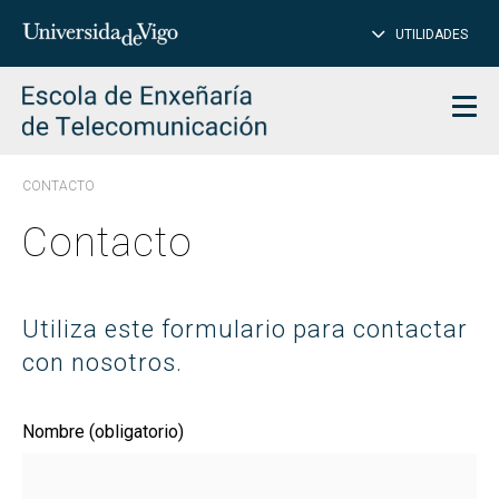
CE
Insertar
UTILIDADES
BUSCAR
palabras
para
char
buscar
Men
CONTACTO
Contacto
Utiliza este formulario para contactar
con nosotros.
Nombre (obligatorio)