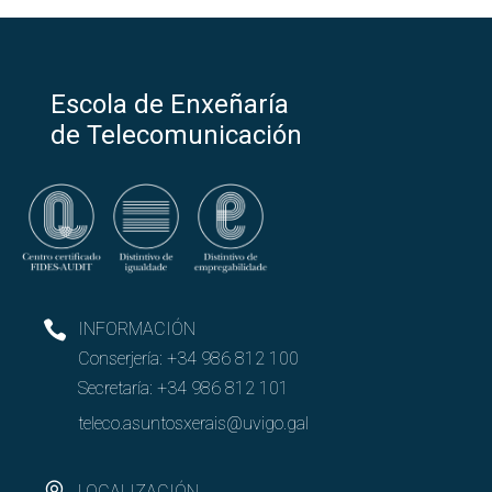
Escola de Enxeñaría
de Telecomunicación
INFORMACIÓN
Conserjería:
+34 986 812 100
Secretaría:
+34 986 812 101
teleco.asuntosxerais@uvigo.gal
LOCALIZACIÓN