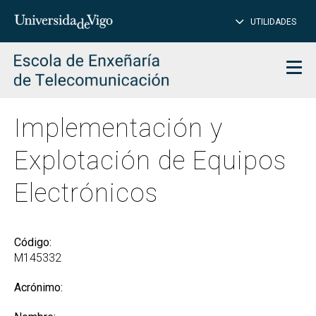
CE
Insertar
UTILIDADES
BUSCAR
palabras
para
char
buscar
Men
Implementación y
Explotación de Equipos
Electrónicos
Código:
M145332
Acrónimo: