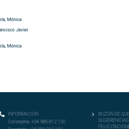
ela, Mónica
rancisco Javier
ela, Mónica
INFORMACIÓN
BUZÓN DE QUE
SUGERENCIAS
Conserjería:
+34 986 812 100
FELICITACION