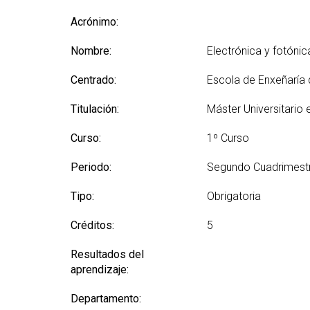
(GETT)
Más
Redes sociales y Listas
Prácticas 
Acrónimo:
Bachelor Degree in
Ci
de correo
Telecommunication
Más
Nombre:
Technologies Engineering
Electrónica y fotón
(M2
(BTTE)
Centrado:
Escola de Enxeñaría
Más
Bachelor Degree in
po
Telecommunication
Titulación:
Máster Universitario
Technologies Engineering -Old
Más
Curriculum (BTTE)
de 
Curso:
1º Curso
(M
Programa Académico con
Recorrido Sucesivo (PARS)
Periodo:
Segundo Cuadrimest
Más
de 
Programa Académico con
Tipo:
Obrigatoria
Recorrido Sucesivo - Plan Viejo
Más
(PARS)
Rea
Créditos:
5
Resultados del
aprendizaje:
Departamento: