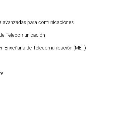
S
ter interuniversitario en
en empresas
Servicios i
Prevención de riesgos
berSeguridad (MUniCS)
D
laborales
Espacios y
T
ter en Matemática Industrial
ica avanzadas para comunicaciones
Biblioteca
i)
D
Programas de
C
 de Telecomunicación
ter Internacional en Visión
doctorado
r Computador (imcv)
O
 en Enxeñaría de Telecomunicación (MET)
ter en Ciencia y Tecnologías
DocTIC
la Información Cuántica
Matemáticas y Aplicacione
QIST)
Métodos Matemáticos y
re
ter Universitario en Internet
Simulación Numérica
las Cosas - IoT (MUIoT)
ter Universitario en
lidad Extendida (masterXR)