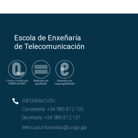
Escola de Enxeñaría
de Telecomunicación
INFORMACIÓN
Conserjería:
+34 986 812 100
Secretaría:
+34 986 812 101
teleco.asuntosxerais@uvigo.gal