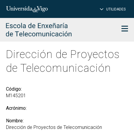
CE
Insertar
UTILIDADES
BUSCAR
palabras
para
char
buscar
Men
Dirección de Proyectos
de Telecomunicación
Código:
M145201
Acrónimo:
Nombre:
Dirección de Proyectos de Telecomunicación