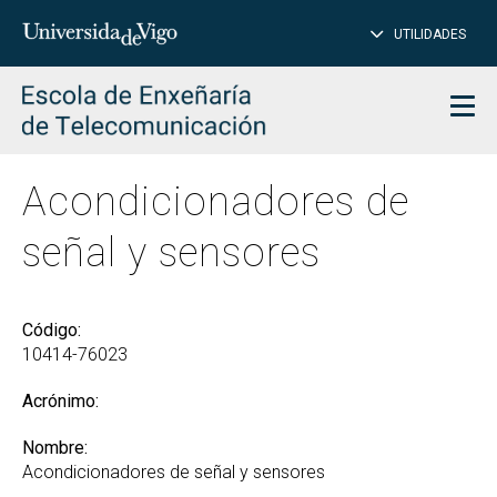
CE
Insertar
UTILIDADES
BUSCAR
palabras
para
char
buscar
Men
Acondicionadores de
señal y sensores
Código:
10414-76023
Acrónimo:
Nombre:
Acondicionadores de señal y sensores