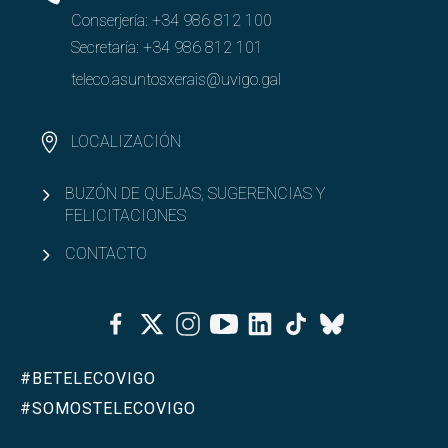
Conserjería:
+34 986 812 100
Secretaría:
+34 986 812 101
teleco.asuntosxerais@uvigo.gal
LOCALIZACIÓN
BUZÓN DE QUEJAS, SUGERENCIAS Y
FELICITACIONES
CONTACTO
Facebook
Twitter
Instagram
Youtube
Linkedin
Tiktok
Bluesky
#BETELECOVIGO
#SOMOSTELECOVIGO