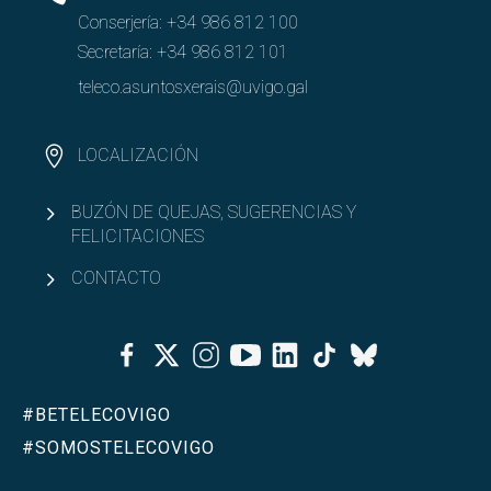
Conserjería:
+34 986 812 100
Secretaría:
+34 986 812 101
teleco.asuntosxerais@uvigo.gal
LOCALIZACIÓN
BUZÓN DE QUEJAS, SUGERENCIAS Y
FELICITACIONES
CONTACTO
Facebook
Twitter
Instagram
Youtube
Linkedin
Tiktok
Bluesky
#BETELECOVIGO
#SOMOSTELECOVIGO