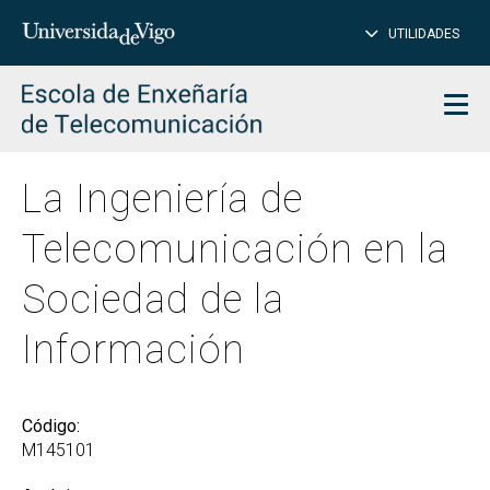
CE
Insertar
UTILIDADES
BUSCAR
palabras
para
char
buscar
Men
La Ingeniería de
Telecomunicación en la
Sociedad de la
Información
Código:
M145101