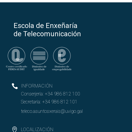
Escola de Enxeñaría
de Telecomunicación
INFORMACIÓN
Conserjería:
+34 986 812 100
Secretaría:
+34 986 812 101
teleco.asuntosxerais@uvigo.gal
LOCALIZACIÓN