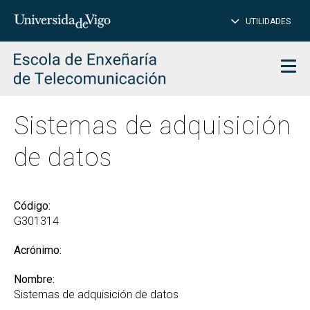
CE
Insertar
UTILIDADES
BUSCAR
palabras
para
char
buscar
Men
Sistemas de adquisición
de datos
Código:
G301314
Acrónimo:
Nombre:
Sistemas de adquisición de datos