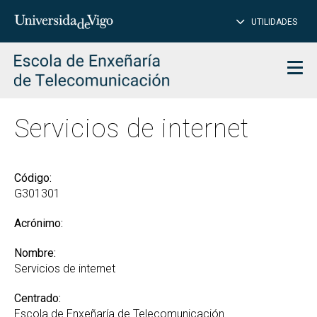
CE
Insertar
UTILIDADES
BUSCAR
palabras
para
char
buscar
Men
Servicios de internet
Código:
G301301
Acrónimo:
Nombre:
Servicios de internet
Centrado:
Escola de Enxeñaría de Telecomunicación