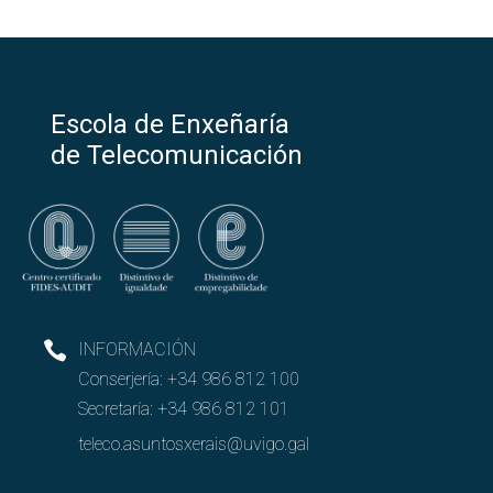
Escola de Enxeñaría
de Telecomunicación
INFORMACIÓN
Conserjería:
+34 986 812 100
Secretaría:
+34 986 812 101
teleco.asuntosxerais@uvigo.gal