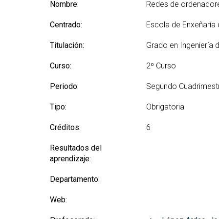
(GETT)
Nombre:
Redes de ordenador
Más
Redes sociales y Listas
Prácticas 
Bachelor Degree in
Ci
de correo
Centrado:
Escola de Enxeñaría
Telecommunication
Más
Technologies Engineering
(M2
Titulación:
Grado en Ingeniería 
(BTTE)
Más
Bachelor Degree in
Curso:
2º Curso
po
Telecommunication
Technologies Engineering -Old
Más
Periodo:
Segundo Cuadrimest
Curriculum (BTTE)
de 
(M
Programa Académico con
Tipo:
Obrigatoria
Recorrido Sucesivo (PARS)
Más
Créditos:
6
de 
Programa Académico con
Recorrido Sucesivo - Plan Viejo
Más
Resultados del
(PARS)
Rea
aprendizaje:
Departamento:
Web: