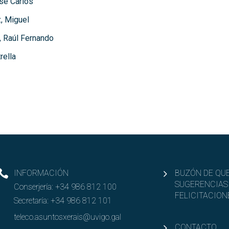
sé Carlos
, Miguel
, Raúl Fernando
rella
INFORMACIÓN
BUZÓN DE QUE
SUGERENCIAS
Conserjería:
+34 986 812 100
FELICITACION
Secretaría:
+34 986 812 101
teleco.asuntosxerais@uvigo.gal
CONTACTO