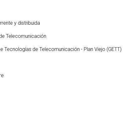
S
ter interuniversitario en
en empresas
Servicios i
Prevención de riesgos
berSeguridad (MUniCS)
D
laborales
Espacios y
T
ter en Matemática Industrial
ente y distribuida
Biblioteca
i)
D
Programas de
C
 de Telecomunicación
ter Internacional en Visión
doctorado
r Computador (imcv)
O
de Tecnologías de Telecomunicación - Plan Viejo (GETT)
ter en Ciencia y Tecnologías
DocTIC
la Información Cuántica
Matemáticas y Aplicacione
QIST)
Métodos Matemáticos y
re
ter Universitario en Internet
Simulación Numérica
las Cosas - IoT (MUIoT)
ter Universitario en
lidad Extendida (masterXR)