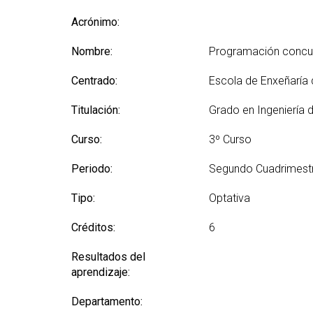
(GETT)
Más
Redes sociales y Listas
Prácticas 
Acrónimo:
Bachelor Degree in
Ci
de correo
Telecommunication
Más
Nombre:
Technologies Engineering
Programación concurr
(M2
(BTTE)
Centrado:
Escola de Enxeñaría
Más
Bachelor Degree in
po
Telecommunication
Titulación:
Grado en Ingeniería 
Technologies Engineering -Old
Más
Curriculum (BTTE)
de 
Curso:
3º Curso
(M
Programa Académico con
Recorrido Sucesivo (PARS)
Periodo:
Segundo Cuadrimest
Más
de 
Programa Académico con
Tipo:
Optativa
Recorrido Sucesivo - Plan Viejo
Más
(PARS)
Rea
Créditos:
6
Resultados del
aprendizaje:
Departamento: