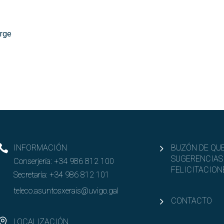
orge
INFORMACIÓN
BUZÓN DE QUE
SUGERENCIAS
Conserjería:
+34 986 812 100
FELICITACION
Secretaría:
+34 986 812 101
teleco.asuntosxerais@uvigo.gal
CONTACTO
LOCALIZACIÓN