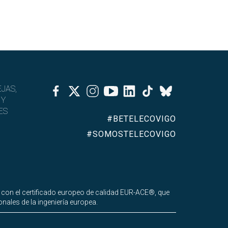
Facebook
Twitter
Instagram
Youtube
Linkedin
Tiktok
JAS,
Bluesky
 Y
ES
#BETELECOVIGO
#SOMOSTELECOVIGO
 con el certificado europeo de calidad EUR-ACE®, que
nales de la ingeniería europea.