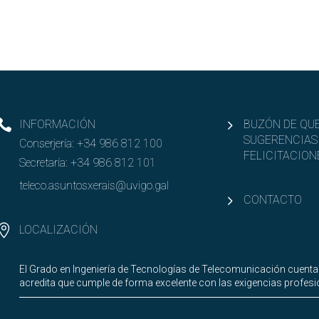
INFORMACIÓN
BUZÓN DE QUE
SUGERENCIAS
Conserjería:
+34 986 812 100
FELICITACION
Secretaría:
+34 986 812 101
teleco.asuntosxerais@uvigo.gal
CONTACTO
LOCALIZACIÓN
El Grado en Ingeniería de Tecnologías de Telecomunicación cuenta
acredita que cumple de forma excelente con las exigencias profesio